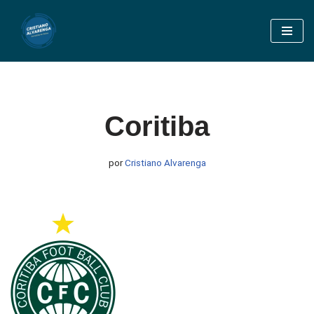
Pular
para
o
conteúdo
Coritiba
por
Cristiano Alvarenga