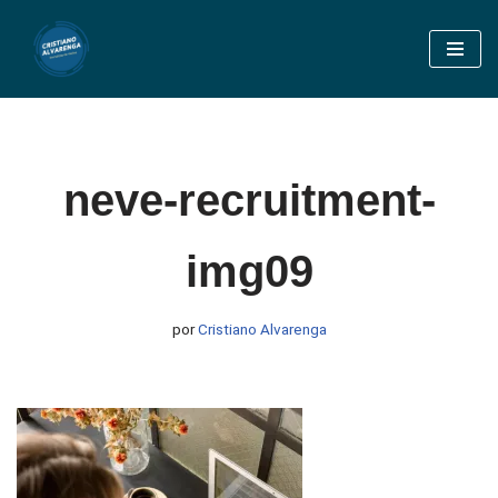
Pular
para
o
conteúdo
neve-recruitment-
img09
por
Cristiano Alvarenga