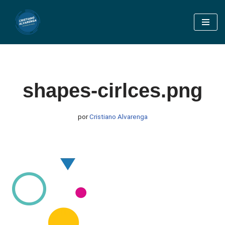
Pular
para
o
conteúdo
shapes-cirlces.png
por
Cristiano Alvarenga