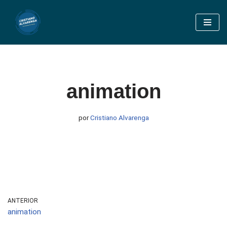
Pular
para
o
conteúdo
animation
por
Cristiano Alvarenga
ANTERIOR
animation