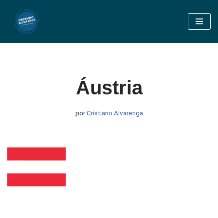
Pular
para
o
conteúdo
Áustria
por
Cristiano Alvarenga