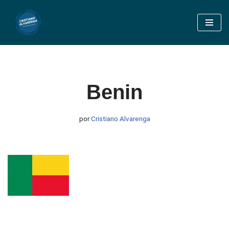
Pular
para
o
conteúdo
Benin
por
Cristiano Alvarenga