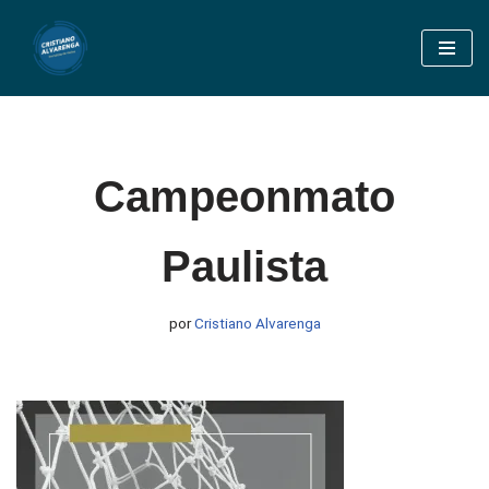
Pular
para
o
conteúdo
Campeonmato
Paulista
por
Cristiano Alvarenga