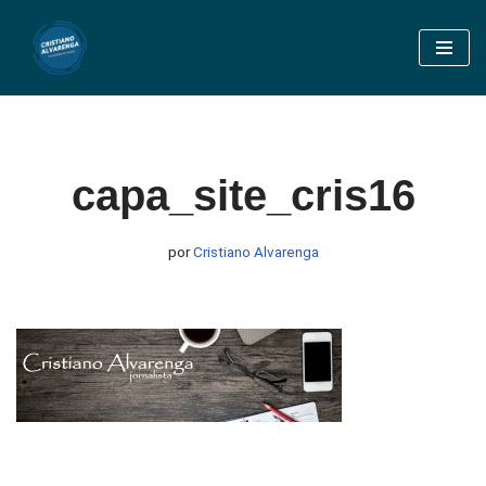
Pular
para
o
conteúdo
capa_site_cris16
por
Cristiano Alvarenga