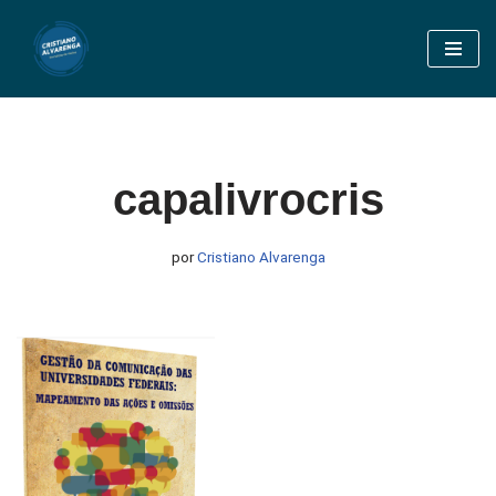
Pular
para
o
conteúdo
capalivrocris
por
Cristiano Alvarenga