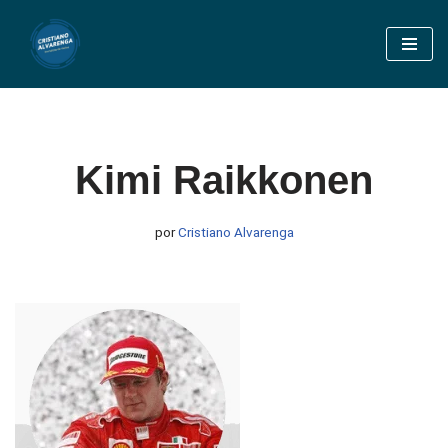
Pular
para
o
conteúdo
Kimi Raikkonen
por
Cristiano Alvarenga