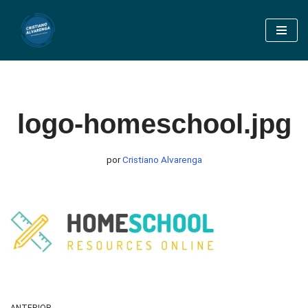
Pular
para
o
conteúdo
logo-homeschool.jpg
por
Cristiano Alvarenga