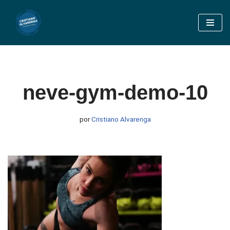
Pular
para
o
conteúdo
neve-gym-demo-10
por
Cristiano Alvarenga