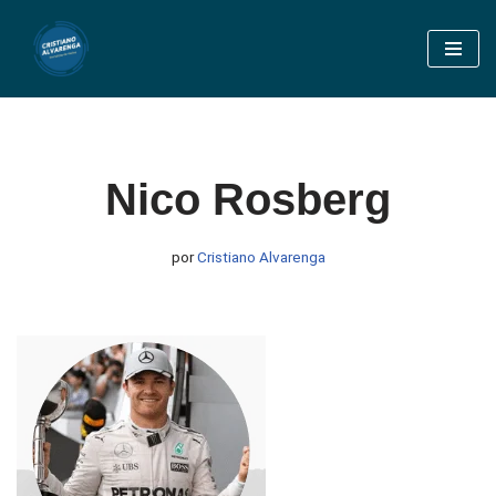
Pular
para
o
conteúdo
Nico Rosberg
por
Cristiano Alvarenga