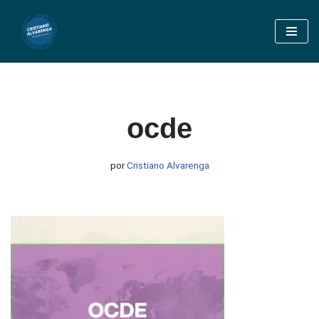
Pular
para
o
conteúdo
ocde
por
Cristiano Alvarenga