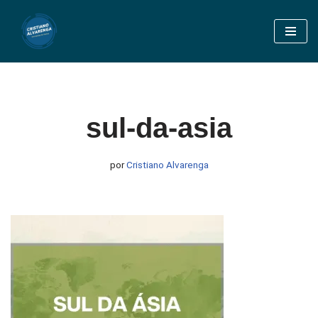
Pular
para
o
conteúdo
sul-da-asia
por
Cristiano Alvarenga