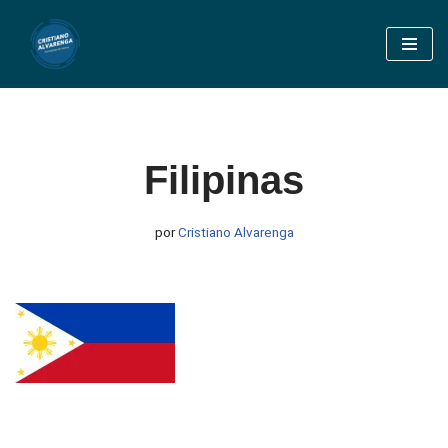
Pular
para
o
conteúdo
Filipinas
por
Cristiano Alvarenga