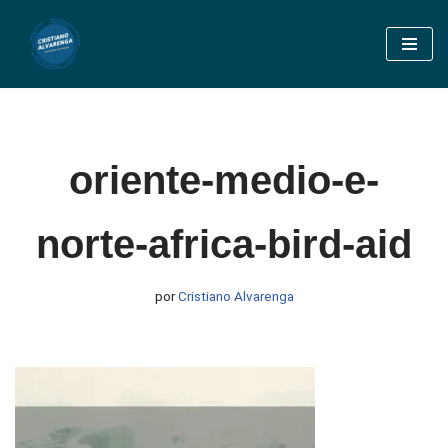
Pular
para
o
conteúdo
oriente-medio-e-
norte-africa-bird-aid
por
Cristiano Alvarenga